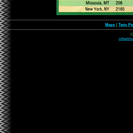
Maps
|
Twin Pe
©
mhartma