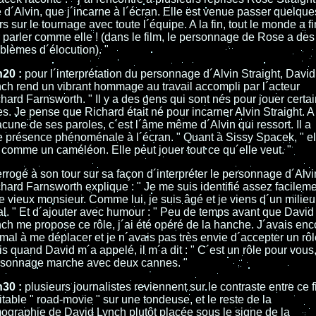
le d´Alvin, que j´incarne à l´écran. Elle est venue passer quelque
rs sur le tournage avec toute l´équipe. A la fin, tout le monde a fi
 parler comme elle ! (dans le film, le personnage de Rose a des
blèmes d´élocution). "
h20 :
pour l´interprétation du personnage d´Alvin Straight, David
ch rend un vibrant hommage au travail accompli par l´acteur
hard Farnsworth. " Il y a des gens qui sont nés pour jouer certa
es. Je pense que Richard était né pour incarner Alvin Straight. A
cune de ses paroles, c´est l´âme même d´Alvin qui ressort. Il a
 présence phénoménale à l´écran. " Quant à Sissy Spacek, " el
 comme un caméléon. Elle peut jouer tout ce qu´elle veut. "
errogé à son tour sur sa façon d´interpréter le personnage d´Alvi
hard Farnsworth explique : " Je me suis identifié assez facilem
e vieux monsieur. Comme lui, je suis âgé et je viens d´un milieu
al. " Et d´ajouter avec humour : " Peu de temps avant que David
ch me propose ce rôle, j´ai été opéré de la hanche. J´avais enc
mal à me déplacer et je n´avais pas très envie d´accepter un rôl
s quand David m´a appelé, il m´a dit : " C´est un rôle pour vous,
rsonnage marche avec deux cannes. "
h30 :
plusieurs journalistes reviennent sur le contraste entre ce f
itable " road-movie " sur une tondeuse, et le reste de la
mographie de David Lynch plutôt placée sous le signe de la