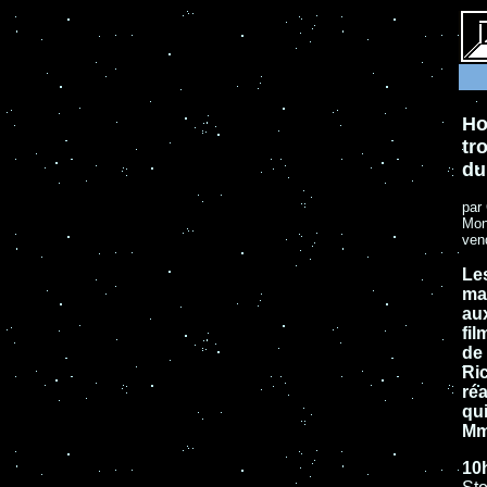
Ho
tr
du
par 
Mond
ven
Le
ma
aux
fil
de 
Ri
réa
qui
Mm
10