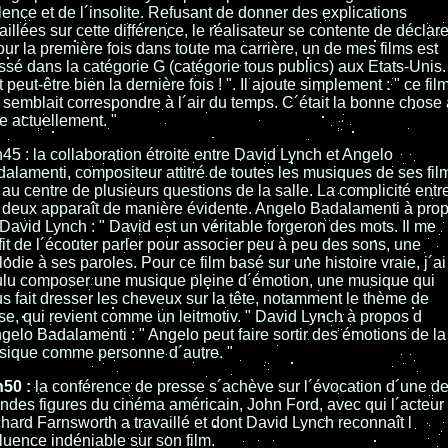
lence et de l´insolite. Refusant de donner des explications
aillées sur cette différence, le réalisateur se contente de déclare
our la première fois dans toute ma carrière, un de mes films est
ssé dans la catégorie G (catégorie tous publics) aux Etats-Unis.
t peut-être bien la dernière fois ! ". Il ajoute simplement : " ce fil
semblait correspondre à l´air du temps. C´était la bonne chose 
re actuellement. "
45 : la collaboration étroite entre David Lynch et Angelo
alamenti, compositeur attitré de toutes les musiques de ses fil
 au centre de plusieurs questions de la salle. La complicité entr
 deux apparaît de manière évidente. Angelo Badalamenti à pro
David Lynch : " David est un véritable forgeron des mots. Il me
fit de l´écouter parler pour associer peu à peu des sons, une
odie à ses paroles. Pour ce film basé sur une histoire vraie, j´ai
lu composer une musique pleine d´émotion, une musique qui
s fait dresser les cheveux sur la tête, notamment le thème de
e, qui revient comme un leitmotiv. " David Lynch à propos d
gelo Badalamenti : " Angelo peut faire sortir des émotions de la
sique comme personne d´autre. "
h50 :
la conférence de presse s´achève sur l´évocation d´une d
ndes figures du cinéma américain, John Ford, avec qui l´acteur
hard Farnsworth a travaillé et dont David Lynch reconnaît l
fluence indéniable sur son film.