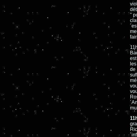
vio
dét
" p
cla
´es
me 
fai
11h
Bad
est
les
de 
suf
mél
vou
vou
Ros
´An
mu
11
gra
Ric
´in