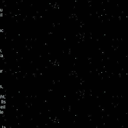
ou
il
nc
,
la
ur
s,
ht,
Ils
eil
le
 la