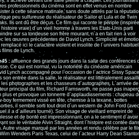
ry, s´achève devant une salle pleine à craquer. Les journalistes
res professionnels du cinéma sont en effet venus en nombre
ister à cette séance matinale, sans doute attirés par la réputati
lque peu sulfureuse du réalisateur de Sailor et Lula et de Twin
ks. Ils ont dû être déçus. Ce film qui raconte le périple (inspiré
 histoire vraie) d´un vieil homme à travers les Etats-Unis parti
oindre sur sa tondeuse son frère mourant, n´a en fait rien à voir
c les œuvres précédentes de David Lynch. Simplicité et émoti
 remplacé ici le caractère violent et insolite de l´univers habituel
 films de Lynch.
h45 :
affluence des grands jours dans la salle des conférences 
sse. Ce qui est normal, vu la notoriété du cinéaste américain
id Lynch accompagné pour l´occasion de l´actrice Sissy Space
 son entrée dans la salle, le réalisateur est littéralement assaill
 les photographes et les chasseurs d´autographes. L´arrivée de 
teur principal du film, Richard Farnsworth, ne passe pas inaper
 plus et provoque un tonnerre d´applaudissements : chapeau d
-boy fermement vissé en tête, chemise à la texane, bottes
orties, il semble sorti tout droit d´un western de John Ford (ave
uel il a d´ailleurs tourné). Son visage de vieillard empreint de
lesse et de bonté est impressionnant, on a le sentiment d´avoir
ant soi le véritable Alvin Straight, dont l´histoire est contée dans
m. Autre visage marqué par les années et rendu célèbre par le fi
Wim Wenders Paris Texas, celui de l´acteur Harry Dean Stanto