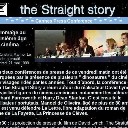
Cannes Press Conference
mmage au
oisième âge
 cinéma
Cristina Marino, Le
e interactif -
dredi 21 mai 1999
s deux conférences de presse de ce vendredi matin ont été
rquées par la présence de plusieurs " dinosaures " du cin
 visages ridés par les années. Tout d´abord, la conférence
m The Straight Story a réuni autour du réalisateur David Ly
vieilles figures du cinéma américain, notamment les acteur
chard Farnsworth et Harry Dean Stanton. C´est ensuite le
lisateur portugais, Manoel de Oliveira, âgé de plus de 80 an
 est venu défendre La Lettre, libre adaptation du roman de
e de La Fayette, La Princesse de Clèves.
h30 :
la projection de presse du film de David Lynch, The Straig