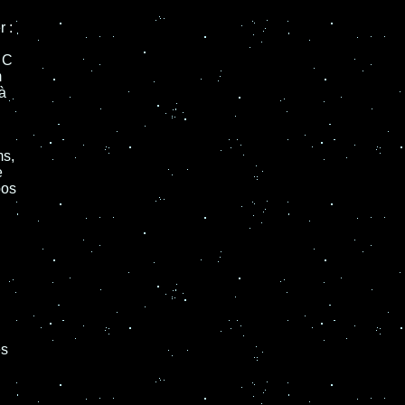
r :
 C
m
à
ms,
e
pos
es