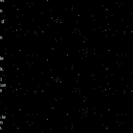
 et
on
e d
on
de
k.
i
l
çue
e
c
 le
lm
n.