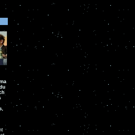
éma
 du
nch
s
s,
ht