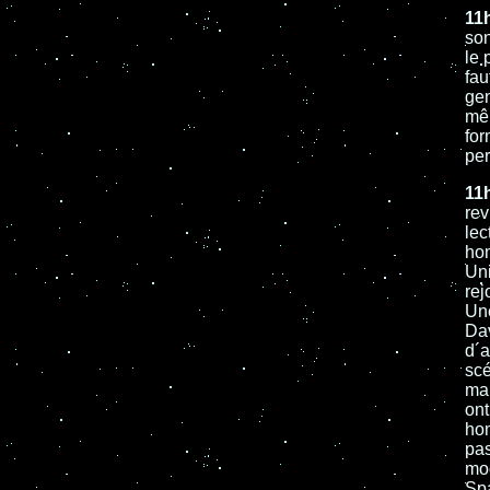
11
son
le 
fau
gen
mêm
for
per
11
rev
lec
hom
Uni
rej
Une
Dav
d´a
scé
mai
ont
ho
pas
mod
Spa