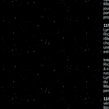
fil
jou
par
pro
11
Lyn
Ric
rôl
cha
une
est
Int
Ric
à c
rur
Lyn
du 
Mai
pe
11
vér
fil