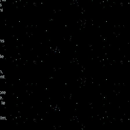
s
ni
ins
le
n,
ent
ore
e.
 le
ilm,