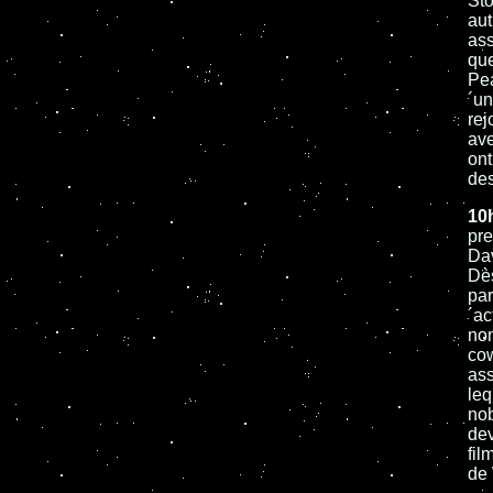
Sto
aut
ass
que
Pea
´un
rej
ave
ont
des
10
pre
Dav
Dès
par
´ac
non
cow
ass
leq
nob
dev
fil
de 