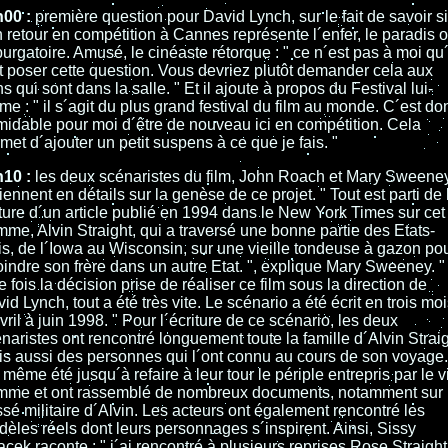
h00 :
première question pour David Lynch, sur le fait de savoir si
 retour en compétition à Cannes représente l´enfer, le paradis 
purgatoire. Amusé, le cinéaste rétorque : " ce n´est pas à moi qu´
t poser cette question. Vous devriez plutôt demander cela aux
s qui sont dans la salle. " Et il ajoute à propos du Festival lui-
e : " il s´agit du plus grand festival du film au monde. C´est do
midable pour moi d´être de nouveau ici en compétition. Cela
met d´ajouter un petit suspens à ce que je fais. "
h10 :
les deux scénaristes du film, John Roach et Mary Sweeney
iennent en détails sur la genèse de ce projet. " Tout est parti de 
ture d´un article publié en 1994 dans le New York Times sur cet
me, Alvin Straight, qui a traversé une bonne partie des Etats-
s, de l´Iowa au Wisconsin, sur une vieille tondeuse à gazon po
oindre son frère dans un autre Etat. ", explique Mary Sweeney. "
 fois la décision prise de réaliser ce film sous la direction de
id Lynch, tout a été très vite. Le scénario a été écrit en trois moi
vril à juin 1998. " Pour l´écriture de ce scénario, les deux
naristes ont rencontré longuement toute la famille d´Alvin Straig
s aussi des personnes qui l´ont connu au cours de son voyage. 
 même été jusqu´à refaire à leur tour le périple entrepris par le vi
mme et ont rassemblé de nombreux documents, notamment sur 
sé militaire d´Alvin. Les acteurs ont également rencontré les
èles réels dont leurs personnages s´inspirent. Ainsi, Sissy
cek raconte : " j´ai rencontré à plusieurs reprises Rose Straight,